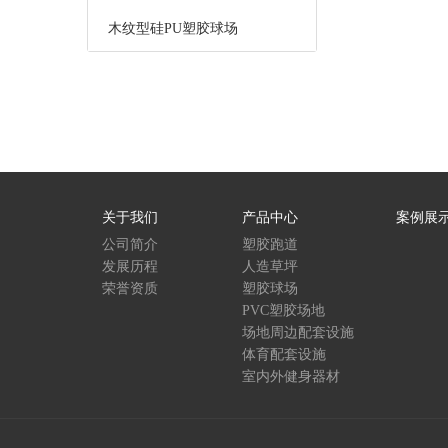
木纹型硅PU塑胶球场
关于我们
产品中心
案例展
公司简介
塑胶跑道
发展历程
人造草坪
荣誉资质
塑胶球场
PVC塑胶场地
场地周边配套设施
体育配套设施
室内外健身器材