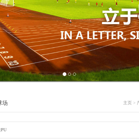
球场
主页
>
PU