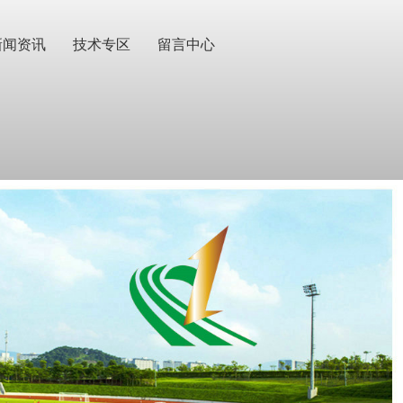
新闻资讯
技术专区
留言中心