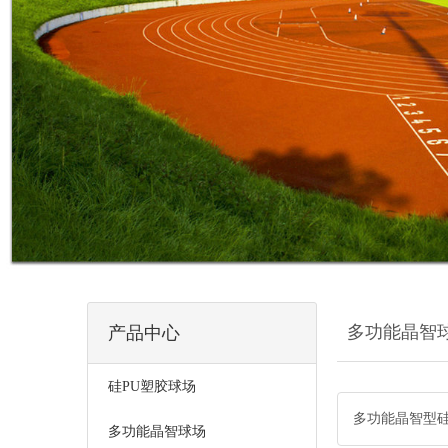
多功能晶智
产品中心
硅PU塑胶球场
多功能晶智型硅
多功能晶智球场