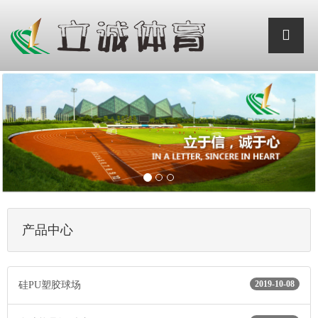
产品中心
2019-10-08
硅PU塑胶球场