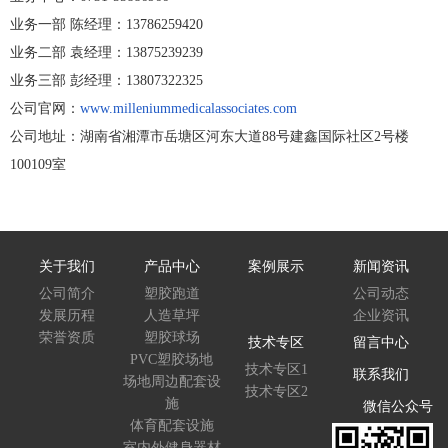
业务一部 陈经理：13786259420
业务二部 袁经理：13875239239
业务三部 彭经理：13807322325
公司官网：
www.milleniummedicalassociates.com
公司地址：湖南省湘潭市岳塘区河东大道88号建鑫国际社区2号楼
100109室
关于我们
产品中心
案例展示
新闻资讯
公司简介
塑胶跑道
公司动态
发展历程
人造草坪
企业资讯
荣誉资质
塑胶球场
技术专区
留言中心
PVC塑胶场地
技术专区1
联系我们
场地周边配套设
技术专区2
施
微信公众号
体育配套设施
室内外健身器材