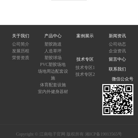
关于我们
产品中心
案例展示
新闻资讯
公司简介
塑胶跑道
公司动态
发展历程
人造草坪
企业资讯
荣誉资质
塑胶球场
技术专区
留言中心
PVC塑胶场地
技术专区1
联系我们
场地周边配套设
技术专区2
施
微信公众号
体育配套设施
室内外健身器材
Copyright © 江南电子官网 版权所有
湘ICP备19013565号