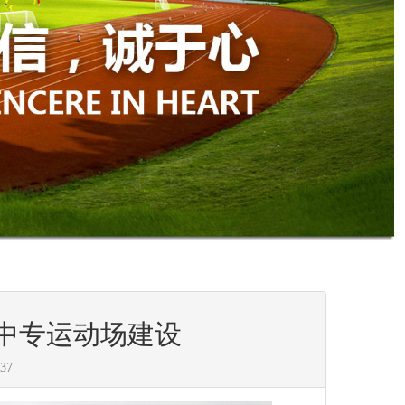
中专运动场建设
37