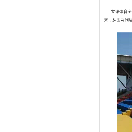
立诚体育全方
来，从围网到