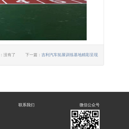
：没有了
下一篇：
吉利汽车拓展训练基地精彩呈现
联系我们
微信公众号