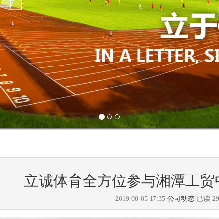
立诚体育全方位参与湘潭工贸
2019-08-05 17:35
公司动态
已读
29