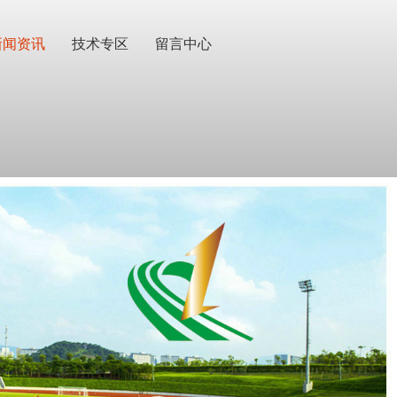
新闻资讯
技术专区
留言中心