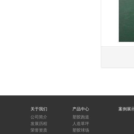
关于我们
产品中心
案例展
公司简介
塑胶跑道
发展历程
人造草坪
荣誉资质
塑胶球场