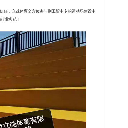
信任，立诚体育全方位参与到工贸中专的运动场建设中
为行业典范！