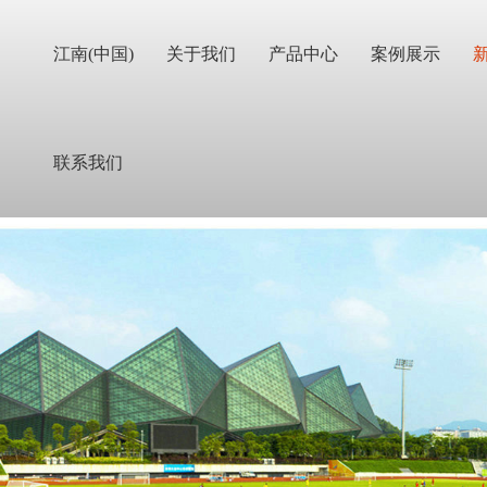
江南(中国)
关于我们
产品中心
案例展示
联系我们