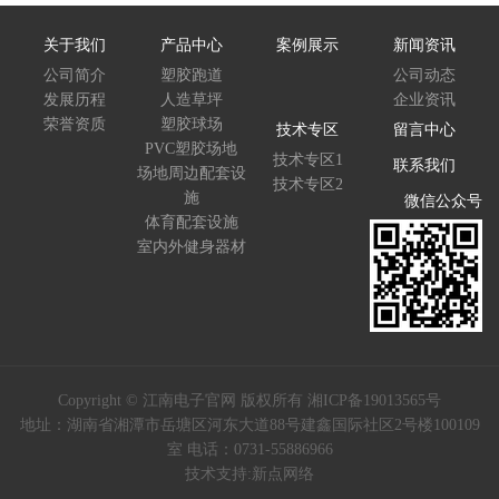
关于我们
产品中心
案例展示
新闻资讯
公司简介
塑胶跑道
公司动态
发展历程
人造草坪
企业资讯
荣誉资质
塑胶球场
技术专区
留言中心
PVC塑胶场地
技术专区1
联系我们
场地周边配套设
技术专区2
施
微信公众号
体育配套设施
室内外健身器材
Copyright © 江南电子官网 版权所有
湘ICP备19013565号
地址：湖南省湘潭市岳塘区河东大道88号建鑫国际社区2号楼100109
室 电话：0731-55886966
技术支持:
新点网络