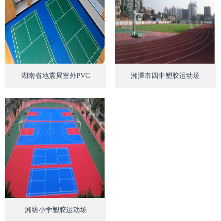
Open
Op
湖南省地震局室外PVC
湘潭市四中塑胶运动场
Open
湘纺小学塑胶运动场