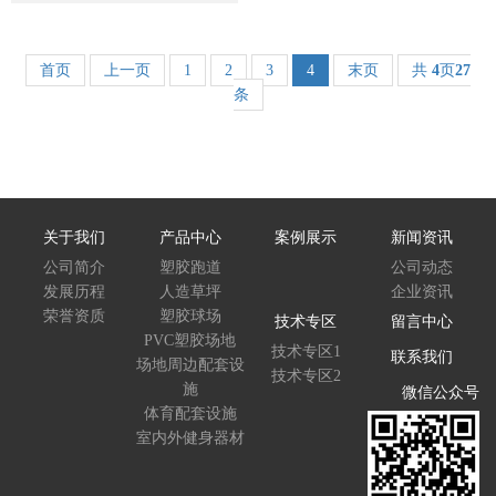
首页
上一页
1
2
3
4
末页
共
4
页
27
条
关于我们
产品中心
案例展示
新闻资讯
公司简介
塑胶跑道
公司动态
发展历程
人造草坪
企业资讯
荣誉资质
塑胶球场
技术专区
留言中心
PVC塑胶场地
技术专区1
联系我们
场地周边配套设
技术专区2
施
微信公众号
体育配套设施
室内外健身器材