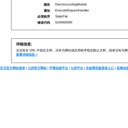
DirectoryListingModule
模块
ExecuteRequestHandler
通知
StaticFile
处理程序
0x00000000
错误代码
详细信息:
当没有在 URL 中指定文档，没有为网站或应用程序指定默认文档，或者没有
查看详细信息 »
开元官方网站登录
|
九州官方网站
|
平博在线平台
|
九州平台
|
乐鱼网页版登录入口
|
亚搏在