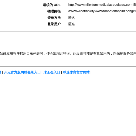
http://www.milleniummedicalassociates.com:80
请求的 URL
d:\wwwroot\hnlcty\wwwroot\a\chanpinzhongxin
物理路径
登录方法
匿名
登录用户
匿名
为网站或应用程序启用目录列表时，便会出现此错误。此设置可能是有意禁用的，以保护服务器
线
|
开元官方版网站登录入口
|
球王会入口
|
球速体育官方网站
|